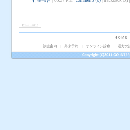
|
行事報告
| 05:37 PM |
comments (0)
| trackback (x) |
PAGE TOP ↑
ＨＯＭＥ
診療案内
|
外来予約
|
オンライン診療
|
漢方の